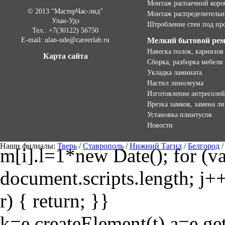
Монтаж распаечной коро
© 2013 "МастерЧас-лнд"
Монтаж распределительн
Улан-Удэ
Штробление стен под пр
Тел.: +7(30122) 56750
E-mail: ulan-ude@careerlab.ru
Мелкий бытовой ре
Навеска полок, карнизов
Карта сайта
Сборка, разборка мебели
Укладка ламината
Настил линолеума
Изготовление антресолей
Врезка замков, замена л
Установка плинтусов
Новости
Наши филиалы:
Тверь
/
Ставрополь
/
Нижний Тагил
/
Белгород
m[i].l=1*new Date(); for (var
document.scripts.length; j++
r) { return; }}
k=e.createElement(t),a=e.