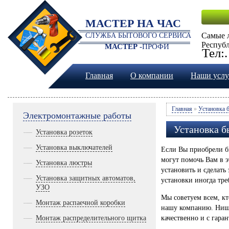
МАСТЕР НА ЧАС
Самые 
СЛУЖБА БЫТОВОГО СЕРВИСА
Респуб
МАСТЕР -
ПРОФИ
Тел:
Главная
О компании
Наши услу
Главная
»
Установка 
Электромонтажные работы
Установка б
Установка розеток
Установка выключателей
Если Вы приобрели б
могут помочь Вам в э
Установка люстры
установить и сделать
Установка защитных автоматов,
установки иногда тр
УЗО
Мы советуем всем, к
Монтаж распаечной коробки
нашу компанию. Ниша
Монтаж распределительного щитка
качественно и с гаран