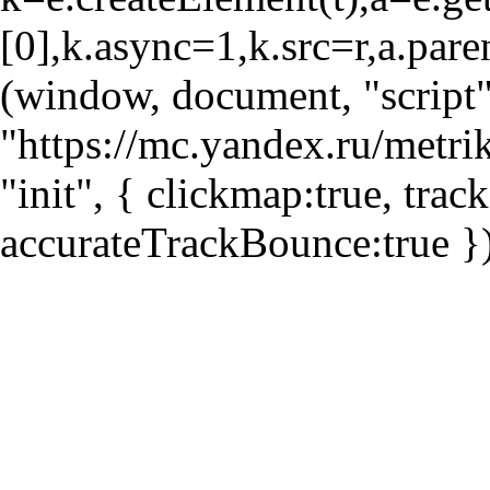
[0],k.async=1,k.src=r,a.pare
(window, document, "script"
"https://mc.yandex.ru/metri
"init", { clickmap:true, trac
accurateTrackBounce:true })